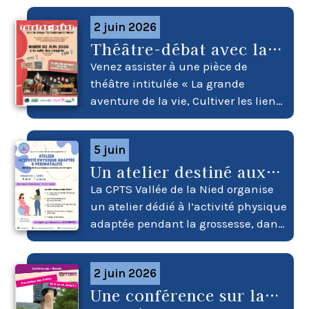
2 juin 2026
Théâtre-débat avec la
troupe « La Salamandre
Venez assister à une pièce de
bleue »
théâtre intitulée « La grande
aventure de la vie, Cultiver les liens
! », par la troupe La salamandre
bleue L’objectif de cette pièce est
5 juin
de sensibiliser les spectateurs à la
Un atelier destiné aux
lutte contre l’isolement des
futures mamans
personnes âgées. Rendez-vous le
La CPTS Vallée de la Nied organise
mardi 2 juin à 18h à la salle des
un atelier dédié à l’activité physique
congrès, rue de la Piscine à Saint-
adaptée pendant la grossesse, dans
Avold. L’entrée est gratuite sur
le cadre du parcours « Futurs &
inscription en cliquant ici ou au 06
Jeunes Parents ». Rendez-vous le
81 04 95 63
2 juin 2026
vendredi 5 juin de 14h à 16h à la
Une conférence sur la
Résidence Sainte Barbe à