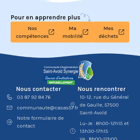
Pour en apprendre plus
Nos
Ma
Mes
compétences
mobilité
déchets
Nous contacter
Nous rencontrer
03 87 92 84 76
10-12, rue du Général
de Gaulle, 57500
communaute@casas57.fr
Saint-Avold
Notre formulaire de
Lu-Je : 8h00-12h15 et
contact
13h30-17h15
Ve : 8h00-12h00