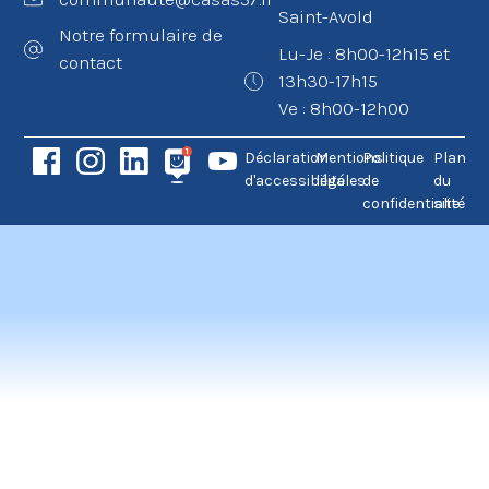
Saint-Avold
Notre formulaire de
Lu-Je : 8h00-12h15 et
contact
13h30-17h15
Ve : 8h00-12h00
Déclaration
Mentions
Politique
Plan
d'accessibilité
légales
de
du
confidentialité
site
asinolevant
holiganbet güncel giriş
holiganbet güncel
holig