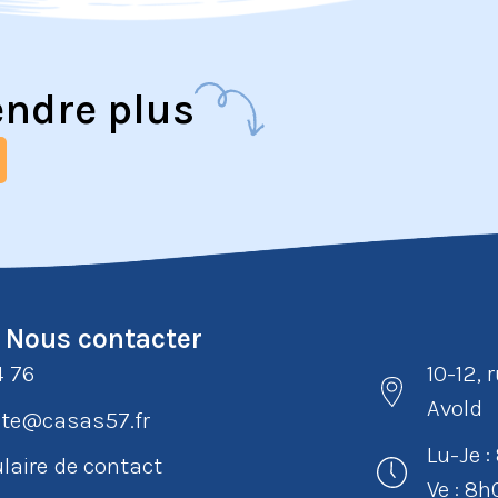
endre plus
Nous contacter
4 76
10-12, 
Avold
e@casas57.fr
Lu-Je 
laire de contact
Ve : 8