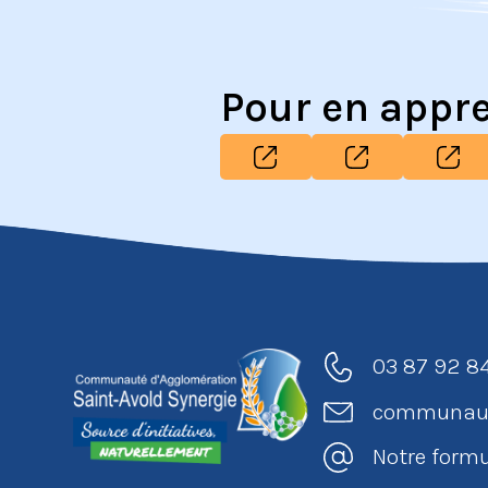
Pour en appr
03 87 92 8
communaut
Notre formu