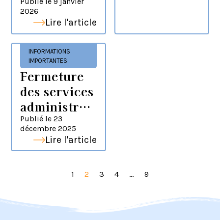
déchèteries
Publié le
9 janvier
fs et
2026
de la CASAS
techniques
Lire l'article
de la CASAS
INFORMATIONS
IMPORTANTES
Fermeture
des services
administrati
fs et
Publié le
23
décembre 2025
techniques
Lire l'article
1
2
3
4
…
9