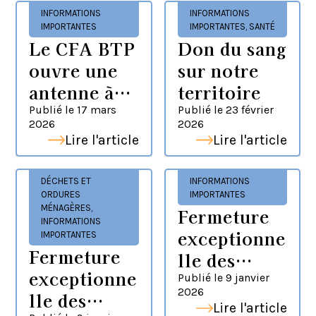
2026
INFORMATIONS
INFORMATIONS
IMPORTANTES
IMPORTANTES
,
SANTÉ
Le CFA BTP
Don du sang
ouvre une
sur notre
antenne à
territoire
Morhange
Publié le
17 mars
Publié le
23 février
2026
2026
dès
Lire l'article
Lire l'article
septembre
2026 !
DÉCHETS ET
INFORMATIONS
ORDURES
IMPORTANTES
MÉNAGÈRES
,
Fermeture
INFORMATIONS
exceptionne
IMPORTANTES
Fermeture
lle des
exceptionne
services
Publié le
9 janvier
2026
lle des
administrati
Lire l'article