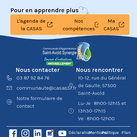
Pour en apprendre plus
L'agenda de
Nos
Ma
la CASAS
compétences
CASAS
Nous contacter
Nous rencontrer
03 87 92 84 76
10-12, rue du Général
de Gaulle, 57500
communaute@casas57.fr
Saint-Avold
Notre formulaire de
Lu-Je : 8h00-12h15 et
contact
13h30-17h15
Ve : 8h00-12h00
Déclaration
Mentions
Politique
Plan