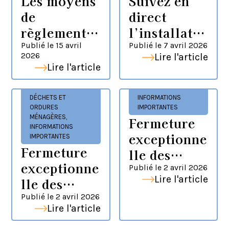
Les moyens
Suivez en
de
direct
règlement
l’installatio
pour vos
n du
Publié le
15 avril
Publié le
7 avril 2026
2026
Lire l'article
factures
nouveau
Lire l'article
évoluent
conseil
communaut
DÉCHETS ET
INFORMATIONS
aire de la
ORDURES
IMPORTANTES
MÉNAGÈRES
,
Fermeture
CASAS
INFORMATIONS
exceptionne
IMPORTANTES
Fermeture
lle des
exceptionne
services de
Publié le
2 avril 2026
Lire l'article
lle des
la CASAS –
déchèteries
Publié le
2 avril 2026
week-end
Lire l'article
– 3 et 6 avril
de Pâques