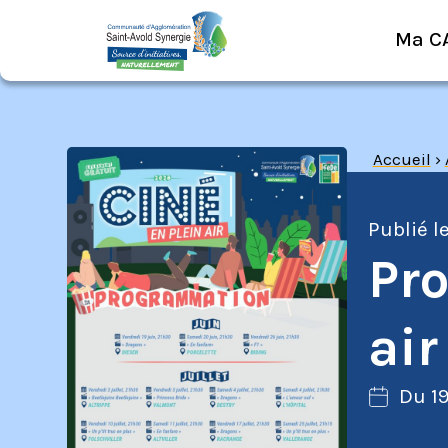
Ma C
Accueil
›
Publié l
Pr
air
Du 19