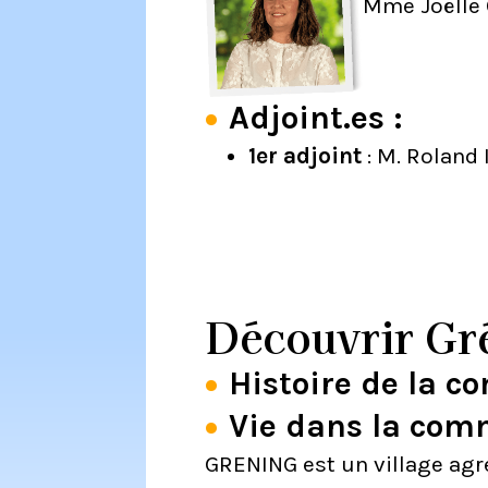
Mme Joëlle
Adjoint.es :
1er adjoint
: M. Roland
Découvrir Gr
Histoire de la 
Vie dans la co
GRENING est un village agr