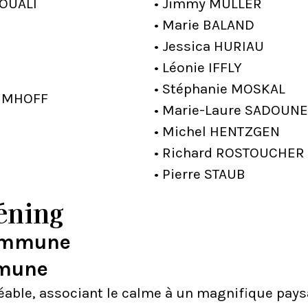
 OUALI
• Jimmy MULLER
• Marie BALAND
• Jessica HURIAU
• Léonie IFFLY
• Stéphanie MOSKAL
 IMHOFF
• Marie-Laure SADOUNE
• Michel HENTZGEN
• Richard ROSTOUCHER
• Pierre STAUB
éning
commune
mmune
éable, associant le calme à un magnifique pay