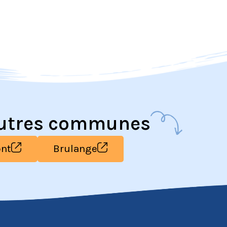
autres communes
nt
Brulange