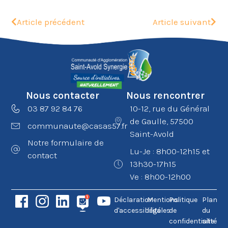
Article précédent
Article suivant
Nous contacter
Nous rencontrer
03 87 92 84 76
10-12, rue du Général
de Gaulle, 57500
communaute@casas57.fr
Saint-Avold
Notre formulaire de
Lu-Je : 8h00-12h15 et
contact
13h30-17h15
Ve : 8h00-12h00
Déclaration
Mentions
Politique
Plan
d'accessibilité
légales
de
du
confidentialité
site