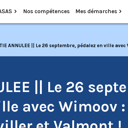
ASAS
Nos compétences
Mes démarches
IE ANNULEE || Le 26 septembre, pédalez en ville avec W
LEE || Le 26 sept
ille avec Wimoov :
iller et Valmont !