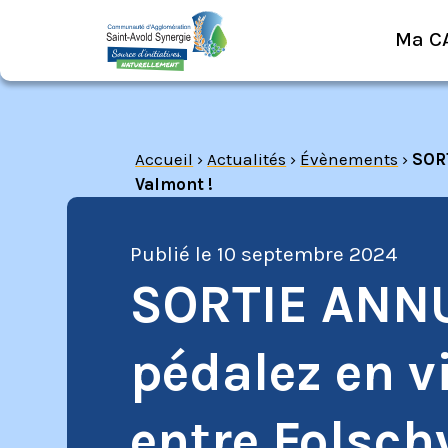
Ma C
Accueil
›
Actualités
›
Évènements
›
SORT
Valmont !
Publié le
10 septembre 2024
SORTIE ANNU
pédalez en v
entre Folschv