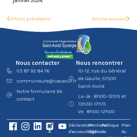
janvier 2024.
Article précédent
Article suivant
Nous contacter
Nous rencontrer
03 87 92 84 76
10-12, rue du Général
de Gaulle, 57500
communaute@casas57.fr
Saint-Avold
Notre formulaire de
Lu-Je : 8h00-12h15 et
contact
13h30-17h15
Ve : 8h00-12h00
Déclaration
Mentions
Politique
Plan
d'accessibilité
légales
de
du