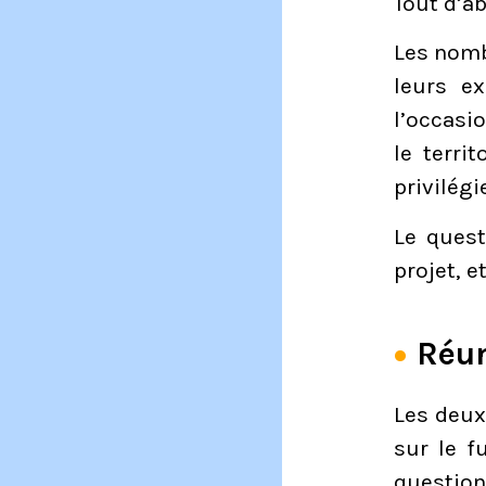
Tout d’ab
Les nomb
leurs ex
l’occasi
le terri
privilégi
Le quest
projet, e
Réun
Les deux
sur le f
question