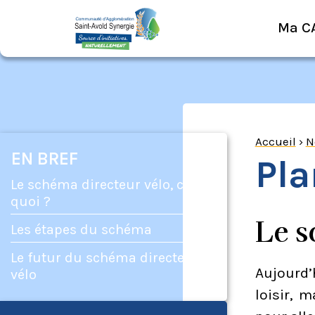
Ma C
Accueil
›
N
EN BREF
Pla
Le schéma directeur vélo, c'est
quoi ?
Le s
Les étapes du schéma
Le futur du schéma directeur
Aujourd’h
vélo
loisir, 