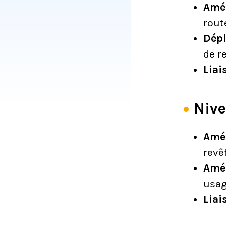
Amén
rout
Dépl
de r
Liai
Nive
Amé
revê
Amén
usag
Liai