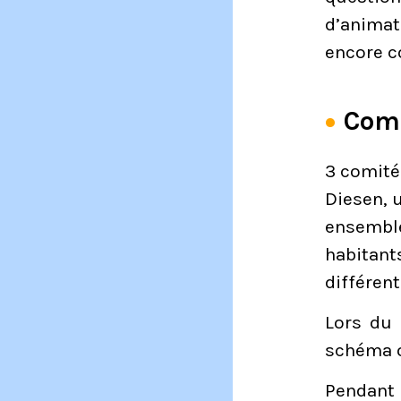
d’animat
encore c
Comi
3 comité
Diesen, u
ensemble
habitant
différent
Lors du 
schéma o
Pendant 