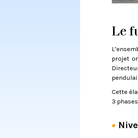
Le f
L’ensemb
projet o
Directeu
pendulai
Cette éla
3 phases 
Nive