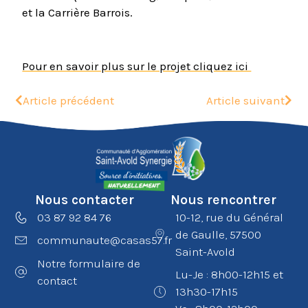
et la Carrière Barrois.
Pour en savoir plus sur le projet cliquez ici
Article précédent
Article suivant
Nous contacter
Nous rencontrer
03 87 92 84 76
10-12, rue du Général
de Gaulle, 57500
communaute@casas57.fr
Saint-Avold
Notre formulaire de
Lu-Je : 8h00-12h15 et
contact
13h30-17h15