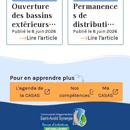
Ouverture
Permanence
des bassins
s de
extérieurs –
distribution
Le
des sacs de
Publié le
8 juin 2026
Publié le
8 juin 2026
Lire l'article
Lire l'article
complexe
tri du mois
nautique
de juin
passe en
mode été !
Pour en apprendre plus
L'agenda de
Nos
Ma
la CASAS
compétences
CASAS