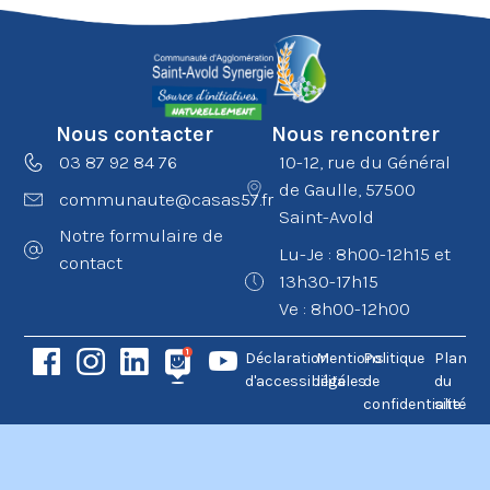
Nous contacter
Nous rencontrer
03 87 92 84 76
10-12, rue du Général
de Gaulle, 57500
communaute@casas57.fr
Saint-Avold
Notre formulaire de
Lu-Je : 8h00-12h15 et
contact
13h30-17h15
Ve : 8h00-12h00
Déclaration
Mentions
Politique
Plan
d'accessibilité
légales
de
du
confidentialité
site