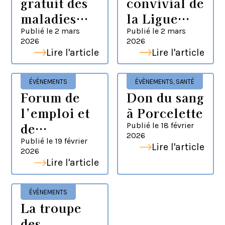
gratuit des
convivial de
maladies
la Ligue
rénales
contre le
Publié le
2 mars
Publié le
2 mars
2026
2026
cancer à
Lire l'article
Lire l'article
Valmont
ÉVÈNEMENTS
ÉVÈNEMENTS
,
SANTÉ
Forum de
Don du sang
l’emploi et
à Porcelette
de
Publié le
18 février
2026
l’alternance
Publié le
19 février
Lire l'article
2026
Lire l'article
ÉVÈNEMENTS
La troupe
des