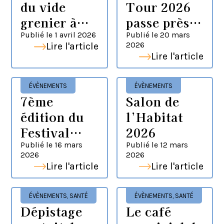
du vide
Tour 2026
grenier à
passe près
Morhange
de chez
Publié le
1 avril 2026
Publié le
20 mars
2026
Lire l'article
vous
Lire l'article
ÉVÈNEMENTS
ÉVÈNEMENTS
7ème
Salon de
édition du
l’Habitat
Festival
2026
Lorraine
Publié le
16 mars
Publié le
12 mars
2026
2026
Photonatur
Lire l'article
Lire l'article
e à
Morhange
ÉVÈNEMENTS
,
SANTÉ
ÉVÈNEMENTS
,
SANTÉ
Dépistage
Le café