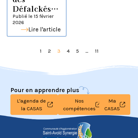
Défalckés
présente sa
Publié le
15 février
2026
pièce de
Lire l'article
théâtre
1
2
3
4
5
…
11
Pour en apprendre plus
L'agenda de
Nos
Ma
la CASAS
compétences
CASAS